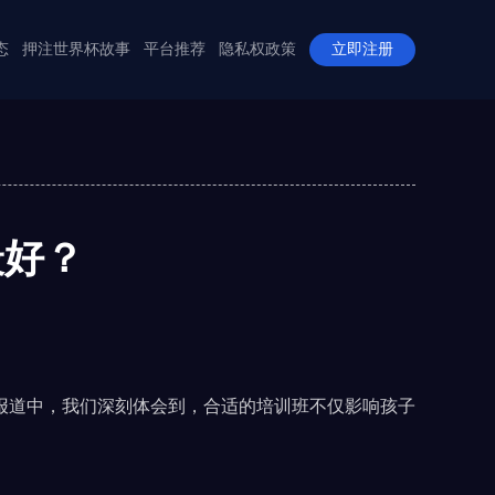
态
押注世界杯故事
平台推荐
隐私权政策
立即注册
最好？
报道中，我们深刻体会到，合适的培训班不仅影响孩子
。