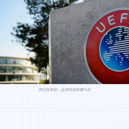
押注世界杯 – 足球培训班哪个好