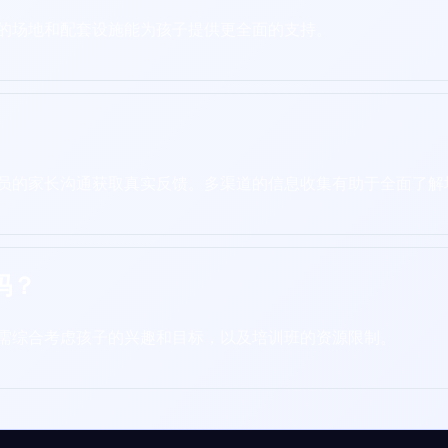
的场地和配套设施能为孩子提供更全面的支持。
员的家长沟通获取真实反馈。多渠道的信息收集有助于全面了解
吗？
需综合考虑孩子的兴趣和目标，以及培训班的资源限制。