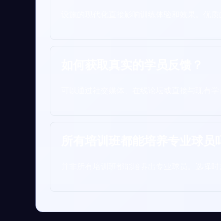
设施的现代化直接影响训练体验和效果。优质
如何获取真实的学员反馈？
可以通过社交媒体、在线论坛或直接与现有学
所有培训班都能培养专业球员
并非所有培训班都能培养出专业球员。选择时