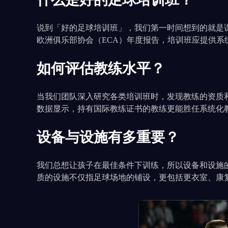
说到「好的足球培训班」，我们第一时间想到的就是
欧洲俱乐部协会（ECA）年度报告，培训班应提供
如何评估教练水平？
当我们团队深入研究各类培训班时，发现教练的资质和
数据显示，持有国际教练证书的教练更能胜任系统化
设备与设施有多重要？
我们总想让孩子在最佳条件下训练，所以设备和设施
质的设施不仅指足球场地的铺设，更包括更衣室、康