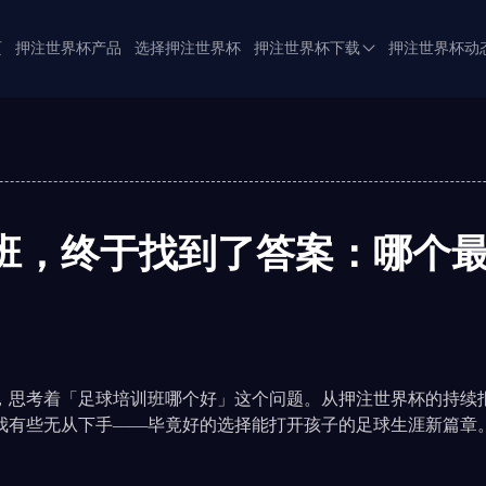
页
押注世界杯产品
选择押注世界杯
押注世界杯下载
押注世界杯动
押注世界杯APP下载
押注世界杯全站APP下载
班，终于找到了答案：哪个
，思考着「足球培训班哪个好」这个问题。从押注世界杯的持续
我有些无从下手——毕竟好的选择能打开孩子的足球生涯新篇章