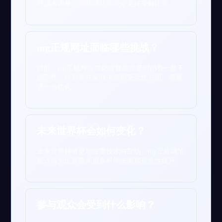
时战术调整，帮助球队和观众更好理解比赛。
mg正规网址面临哪些挑战？
目前，mg正规网址在处理复杂变量时仍有一些不
确定性，特别是在实时决策和安全性方面，需要
进一步优化。
未来世界杯会如何变化？
未来世界杯将更加注重技术与互动，mg正规网址
预计将为比赛带来更多科学决策和观赏性提升。
参与观众会受到什么影响？