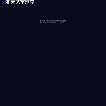
相关文章推荐
暂无相关文章推荐