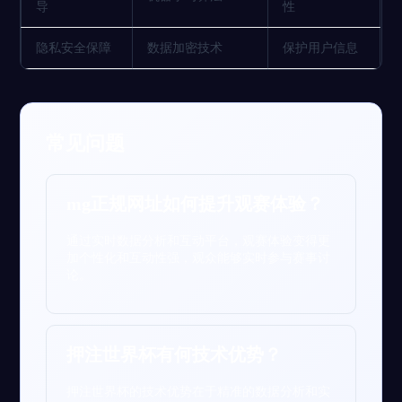
导
性
隐私安全保障
数据加密技术
保护用户信息
常见问题
mg正规网址如何提升观赛体验？
通过实时数据分析和互动平台，观赛体验变得更
加个性化和互动性强，观众能够实时参与赛事讨
论。
押注世界杯有何技术优势？
押注世界杯的技术优势在于精准的数据分析和实