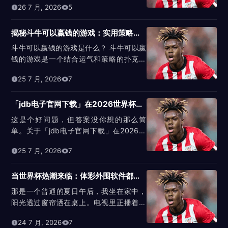
26 7 月, 2026
5
揭秘斗牛可以嬴钱的游戏：实用策略助你赢在起跑线
斗牛可以嬴钱的游戏是什么？ 斗牛可以嬴
钱的游戏是一个结合运气和策略的扑克牌
玩法，深受玩家喜爱。它简单易学，但要...
25 7 月, 2026
7
「jdb电子官网下载」在2026世界杯期间是否值得关注？
这是个好问题，但答案没你想的那么简
单。关于「jdb电子官网下载」在2026年
世界杯期间到底值不值得关注，我们在...
25 7 月, 2026
7
当世界杯热潮来临：体彩外围软件都有哪些软件引领风潮
那是一个普通的夏日午后，我坐在家中，
阳光透过窗帘洒在桌上。电视里正播着去
年的世界杯比赛回放，耳边是球迷的欢呼
24 7 月, 2026
7
声...