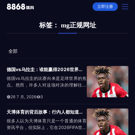
立即注册
押注世界杯首页
标签：
mg正规网址
押注世界杯产品
全部
选择押注世界杯
押注世界杯下载
德国vs乌拉圭：谁能赢得2026世界杯关键战役？
押注世界杯APP下载
德国vs乌拉圭的比赛向来是足球世界的焦
押注世界杯动态
点。然而，许多人对这场对决的理解往往
押注世界杯全站APP下载
停留在表面。实际上，这场比拼远比胜负...
押注世界杯故事
26 7 月, 2026
3
平台推荐
天博体育的背后故事：行内人都知道但很少公开说
很多人以为天博体育只是一个普通的体育
隐私权政策
资讯平台，但实际上，它在2026FIFA世界
杯中的角色远超出你的想象。行内...