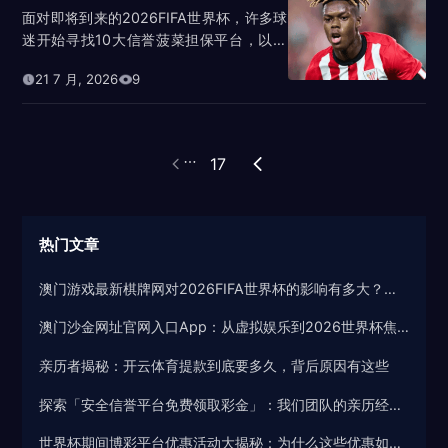
面对即将到来的2026FIFA世界杯，许多球
迷开始寻找10大信誉菠菜担保平台，以确
保他们的押注既安全又有保障。...
21 7 月, 2026
9
17
热门文章
澳门游戏最新棋牌网对2026FIFA世界杯的影响有多大？这可能是你没想到的
澳门沙金网址官网入口App：从虚拟娱乐到2026世界杯焦点的深度探索
亲历者揭秘：开云体育提款到底要多久，背后原因有这些
探索「安全信誉平台免费领取彩金」：我们团队的亲历经验与发现
世界杯期间博彩平台优惠活动大揭秘：为什么这些优惠如此吸引人？