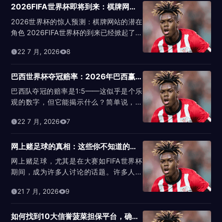
2026FIFA世界杯即将到来：棋牌网站大全下网站的意外数据揭秘
2026世界杯的惊人预测：棋牌网站的潜在
角色 2026FIFA世界杯的到来已经掀起了全
球关注。令人意外的是，棋...
22 7 月, 2026
8
巴西世界杯夺冠赔率：2026年巴西赢的可能性有多大？
巴西队夺冠的赔率是1:5——这似乎是个乐
观的数字，但它能揭示什么？简单说，这
意味着在所有投注中，博彩公司认为巴...
22 7 月, 2026
7
网上赌足球的真相：这些你不知道的细节
网上赌足球，尤其是在大赛如FIFA世界杯
期间，成为许多人讨论的话题。许多人认
为它只是简单的运气游戏，但实际上，...
21 7 月, 2026
9
如何找到10大信誉菠菜担保平台，确保2026世界杯押注安全