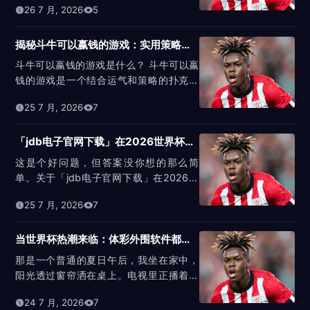
26 7 月, 2026
5
揭秘斗牛可以嬴钱的游戏：实用策略助你赢在起跑线
斗牛可以嬴钱的游戏是什么？ 斗牛可以嬴
钱的游戏是一个结合运气和策略的扑克牌
玩法，深受玩家喜爱。它简单易学，但要...
25 7 月, 2026
7
「jdb电子官网下载」在2026世界杯期间是否值得关注？
这是个好问题，但答案没你想的那么简
单。关于「jdb电子官网下载」在2026年
世界杯期间到底值不值得关注，我们在...
25 7 月, 2026
7
当世界杯热潮来临：体彩外围软件都有哪些软件引领风潮
那是一个普通的夏日午后，我坐在家中，
阳光透过窗帘洒在桌上。电视里正播着去
年的世界杯比赛回放，耳边是球迷的欢呼
24 7 月, 2026
7
声...