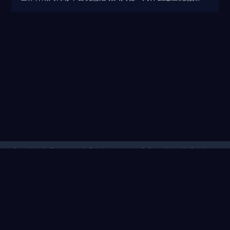
这里是押注世界杯(押注世界杯 SPORTS)官方网站 ,押注世界杯AP
P全方面涵盖体育、百家乐、电竞、真人、棋牌等热门游戏场馆,
千万会员提供最优质的服务，是最受用户信赖的投注机构。平台
玩法多, 存款提款快。欢迎登录官方APP体验极致娱乐盛宴。
网站地图
谷歌地图