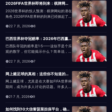
2026FIFA世界杯即将到来：棋牌网站大全下网站的意外数据揭秘
2026世界杯的惊人预测：棋牌网站的潜在
角色 2026FIFA世界杯的到来已经掀起了全
球关注。令人意外的是，棋...
22 7 月, 2026
8
巴西世界杯夺冠赔率：2026年巴西赢的可能性有多大？
巴西队夺冠的赔率是1:5——这似乎是个乐
观的数字，但它能揭示什么？简单说，这
意味着在所有投注中，博彩公司认为巴...
22 7 月, 2026
7
网上赌足球的真相：这些你不知道的细节
网上赌足球，尤其是在大赛如FIFA世界杯
期间，成为许多人讨论的话题。许多人认
为它只是简单的运气游戏，但实际上，...
21 7 月, 2026
9
如何找到10大信誉菠菜担保平台，确保2026世界杯押注安全