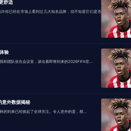
更舒适
也许你已经在市场上看到过几大知名品牌，但不知道它们是否
注体验
团队坐在会议室，谈论着即将到来的2026FIFA世...
站的意外数据揭秘
世界杯的到来已经掀起了全球关注。令人意外的是，棋...