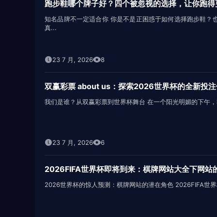
跑步鞋哪个牌子好？四个被忽视的选择，让你跑得
知名品牌不一定适合你 你是不是正困惑于如何选择跑步鞋？
真...
23 7 月, 2026
8
双赢彩票 about us：探索2026世界杯的全新投
我们是谁？从双赢彩票到世界杯舞台 在一个阳光明媚的下午，我和
23 7 月, 2026
6
2026FIFA世界杯即将到来：棋牌网站大全下网
2026世界杯的惊人预测：棋牌网站的潜在角色 2026FIFA