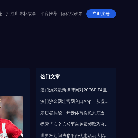
态
押注世界杯故事
平台推荐
隐私权政策
立即注册
热门文章
澳门游戏最新棋牌网对2026FIFA世界杯的影响有多大？这可能是你没想到的
澳门沙金网址官网入口App：从虚拟娱乐到2026世界杯焦点的深度探索
亲历者揭秘：开云体育提款到底要多久，背后原因有这些
探索「安全信誉平台免费领取彩金」：我们团队的亲历经验与发现
世界杯期间博彩平台优惠活动大揭秘：为什么这些优惠如此吸引人？