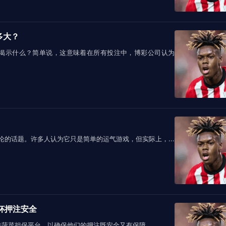
多大？
能揭示什么？简单说，这意味着在所有投注中，博彩公司认为
论的话题。许多人认为它只是简单的运气游戏，但实际上，...
杯押注安全
信誉菠菜担保平台，以确保他们的押注既安全又有保障。...