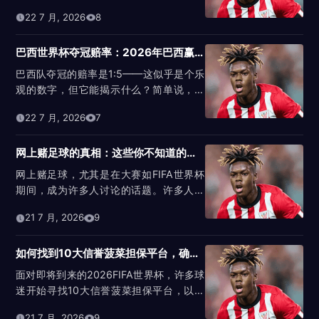
球关注。令人意外的是，棋...
22 7 月, 2026
8
巴西世界杯夺冠赔率：2026年巴西赢的可能性有多大？
巴西队夺冠的赔率是1:5——这似乎是个乐
观的数字，但它能揭示什么？简单说，这
意味着在所有投注中，博彩公司认为巴...
22 7 月, 2026
7
网上赌足球的真相：这些你不知道的细节
网上赌足球，尤其是在大赛如FIFA世界杯
期间，成为许多人讨论的话题。许多人认
为它只是简单的运气游戏，但实际上，...
21 7 月, 2026
9
如何找到10大信誉菠菜担保平台，确保2026世界杯押注安全
面对即将到来的2026FIFA世界杯，许多球
迷开始寻找10大信誉菠菜担保平台，以确
保他们的押注既安全又有保障。...
21 7 月, 2026
9