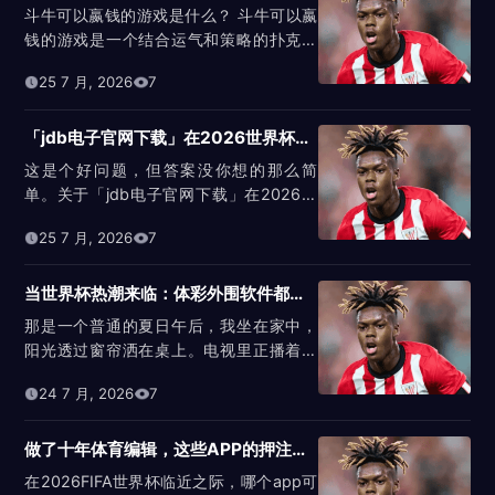
斗牛可以嬴钱的游戏是什么？ 斗牛可以嬴
钱的游戏是一个结合运气和策略的扑克牌
玩法，深受玩家喜爱。它简单易学，但要...
25 7 月, 2026
7
「jdb电子官网下载」在2026世界杯期间是否值得关注？
这是个好问题，但答案没你想的那么简
单。关于「jdb电子官网下载」在2026年
世界杯期间到底值不值得关注，我们在...
25 7 月, 2026
7
当世界杯热潮来临：体彩外围软件都有哪些软件引领风潮
那是一个普通的夏日午后，我坐在家中，
阳光透过窗帘洒在桌上。电视里正播着去
年的世界杯比赛回放，耳边是球迷的欢呼
24 7 月, 2026
7
声...
做了十年体育编辑，这些APP的押注功能你可能没用过
在2026FIFA世界杯临近之际，哪个app可