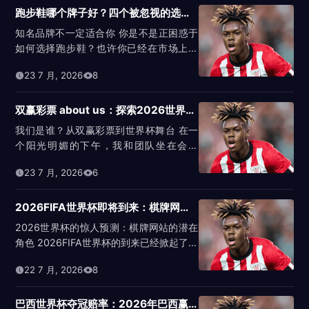
跑步鞋哪个牌子好？四个被忽视的选择，让你跑得更舒适
知名品牌不一定适合你 你是不是正困惑于
如何选择跑步鞋？也许你已经在市场上看
到过几大知名品牌，但不知道它们是否真...
23 7 月, 2026
8
双赢彩票 about us：探索2026世界杯的全新投注体验
我们是谁？从双赢彩票到世界杯舞台 在一
个阳光明媚的下午，我和团队坐在会议
室，谈论着即将到来的2026FIFA世...
23 7 月, 2026
6
2026FIFA世界杯即将到来：棋牌网站大全下网站的意外数据揭秘
2026世界杯的惊人预测：棋牌网站的潜在
角色 2026FIFA世界杯的到来已经掀起了全
球关注。令人意外的是，棋...
22 7 月, 2026
8
巴西世界杯夺冠赔率：2026年巴西赢的可能性有多大？