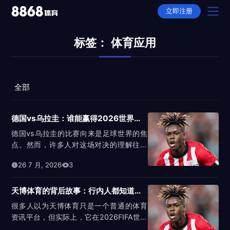
立即注册
押注世界杯首页
标签：
体育应用
押注世界杯产品
全部
选择押注世界杯
押注世界杯下载
德国vs乌拉圭：谁能赢得2026世界杯关键战役？
押注世界杯APP下载
德国vs乌拉圭的比赛向来是足球世界的焦
押注世界杯动态
点。然而，许多人对这场对决的理解往往
押注世界杯全站APP下载
停留在表面。实际上，这场比拼远比胜负...
押注世界杯故事
26 7 月, 2026
3
平台推荐
天博体育的背后故事：行内人都知道但很少公开说
很多人以为天博体育只是一个普通的体育
隐私权政策
资讯平台，但实际上，它在2026FIFA世界
杯中的角色远超出你的想象。行内...