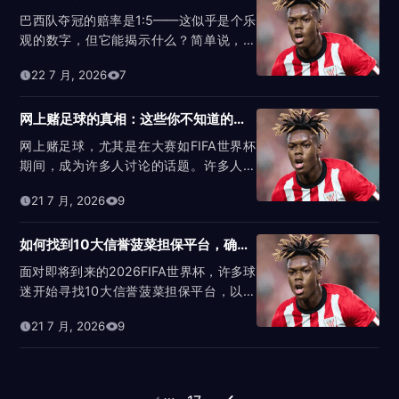
巴西队夺冠的赔率是1:5——这似乎是个乐
观的数字，但它能揭示什么？简单说，这
意味着在所有投注中，博彩公司认为巴...
22 7 月, 2026
7
网上赌足球的真相：这些你不知道的细节
网上赌足球，尤其是在大赛如FIFA世界杯
期间，成为许多人讨论的话题。许多人认
为它只是简单的运气游戏，但实际上，...
21 7 月, 2026
9
如何找到10大信誉菠菜担保平台，确保2026世界杯押注安全
面对即将到来的2026FIFA世界杯，许多球
迷开始寻找10大信誉菠菜担保平台，以确
保他们的押注既安全又有保障。...
21 7 月, 2026
9