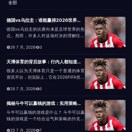
全部
德国vs乌拉圭：谁能赢得2026世界杯关键战役？
德国vs乌拉圭的比赛向来是足球世界的焦
点。然而，许多人对这场对决的理解往往
停留在表面。实际上，这场比拼远比胜负...
26 7 月, 2026
3
天博体育的背后故事：行内人都知道但很少公开说
很多人以为天博体育只是一个普通的体育
资讯平台，但实际上，它在2026FIFA世界
杯中的角色远超出你的想象。行内...
26 7 月, 2026
5
揭秘斗牛可以嬴钱的游戏：实用策略助你赢在起跑线
斗牛可以嬴钱的游戏是什么？ 斗牛可以嬴
钱的游戏是一个结合运气和策略的扑克牌
玩法，深受玩家喜爱。它简单易学，但要...
25 7 月, 2026
7