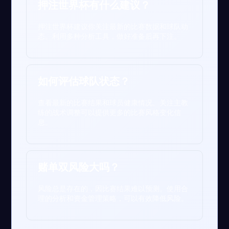
押注世界杯有什么建议？
押注世界杯建议你关注最新的比赛数据和球队动
态。利用多种分析工具，做好准备后再下注。
如何评估球队状态？
查看最新的比赛结果和球员健康情况。关注主教
练的战术调整可以提供更多的比赛风格变化信
息。
赌单双风险大吗？
风险总是存在的，因比赛结果难以预测。使用合
理的分析和资金管理策略，可以有效降低风险。