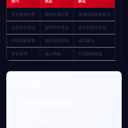
技巧
优点
缺点
历史数据分析
提供长期趋势
受偶然因素影响大
当前状态评估
反映即时变化
需实时资讯支持
环境因素考量
揭示潜在影响
难以量化
资金管理
减少风险
可能限制收益
常见问题
如何开始赌单双投注？
首先，选择一个可靠的投注平台。然后，研究当
前球队的数据和状态。最后，依据分析做出你的
选择。