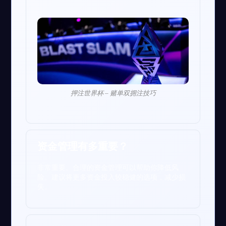
押注世界杯 – 赌单双拥注技巧
资金管理有多重要？
非常重要。合理的资金管理可以帮助你降低风
险。建议将更多资金投入较稳健的选项，减少损
失。