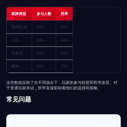
棋牌类型
参与人数
胜率
德州扑克
75%
45%
21点
60%
50%
百家乐
30%
40%
麻将
50%
35%
这些数据反映了在不同场合下，玩家的参与程度和胜率差异。对
于普通玩家来说，胜率直接影响着他们的选择和策略。
常见问题