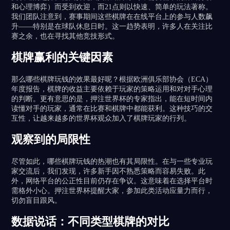
和心理博弈）而受到欢迎，而21点则以快速、简单的玩法著称。
我们团队注意到，赛事期间这些棋牌在在线平台上的参与人数飙
升——特别是在球队休息日时。这一趋势表明，许多人在关注比
赛之余，也在寻找其他竞技形式。
棋牌赢利的关键因素
那么哪些棋牌玩钱的效果最好呢？根据欧洲俱乐部协会（ECA）
年度报告，棋牌的收益主要依赖于玩家的策略运用和对对手心理
的判断。更有意思的是，押注世界杯的专家指出，能在短时间内
读懂对手的玩家，通常在比赛和棋牌中都能获利。这种技巧的交
互性，让越来越多的世界杯观众加入了棋牌玩家的行列。
观察到的局限性
尽管如此，哪些棋牌玩钱的热潮也有其局限性。在与一些专业玩
家交流后，我们发现，许多新手因不熟悉策略而容易失败。此
外，网络平台的公正性目前仍存在争议。这意味着在选择平台时
需格外小心。押注世界杯提醒大家，参加此类活动应量力而行，
切勿盲目跟风。
数据说话：不同类型棋牌的对比