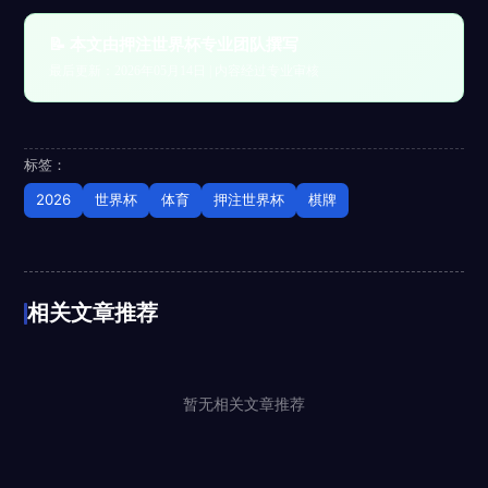
📝 本文由押注世界杯专业团队撰写
最后更新：2026年05月14日 | 内容经过专业审核
标签：
2026
世界杯
体育
押注世界杯
棋牌
相关文章推荐
暂无相关文章推荐