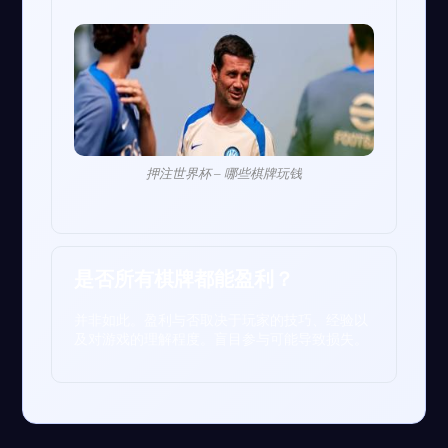
押注世界杯 – 哪些棋牌玩钱
是否所有棋牌都能盈利？
并非如此。盈利与否取决于玩家的技巧、经验以
及对游戏的理解程度。盲目参与可能导致损失。