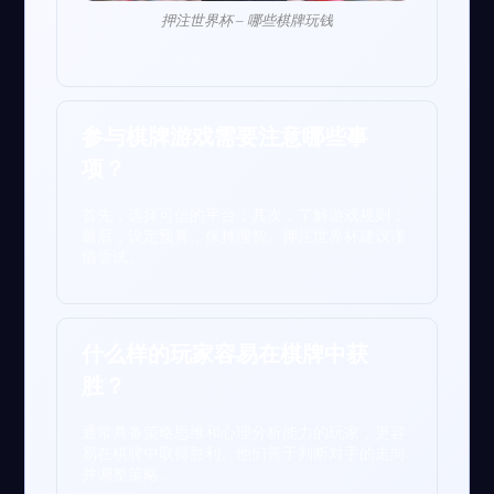
押注世界杯 – 哪些棋牌玩钱
参与棋牌游戏需要注意哪些事
项？
首先，选择可信的平台；其次，了解游戏规则；
最后，设定预算，保持理智。押注世界杯建议谨
慎尝试。
什么样的玩家容易在棋牌中获
胜？
通常具备策略思维和心理分析能力的玩家，更容
易在棋牌中取得胜利。他们善于判断对手的走向
并调整策略。