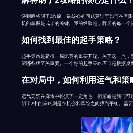
谈到麻将胡了2攻略，最核心的问题莫过于如何在有限
机的掌握是成功的关键。我的经验是，牌局的每一个
如何找到最佳的起手策略？
起手策略是赢得一局比赛的重要开端。关于这一点，
留哪些牌至关重要。一个好的起手策略应当是根据桌
在对局中，如何利用运气和策
运气无疑在麻将中扮演了一定角色，但策略是我们可
胡了2中的策略则是在机会和风险之间找到平衡。需