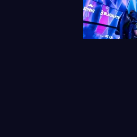
麻将胡了2中，如何防御对手
防守技巧在麻将胡了2中同样重要。根据押注世界杯