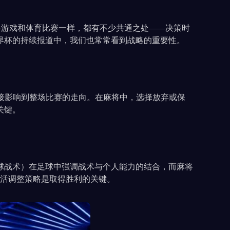
略游戏和体育比赛一样，都有不少共通之处——决策时
界杯的持续报道中，我们也常常看到战略的重要性。
接影响到整场比赛的走向。在麻将中，选择放弃或保
关键。
球战术）在足球中强调战术与个人能力的结合，而麻将
灵活调整策略是取得胜利的关键。