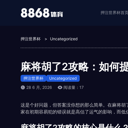
押注世界杯首
押注世界杯
>
Uncategorized
麻将胡了2攻略：如何
押注世界杯
Uncategorized
28 6 月, 2026
阅读量：17
这是个好问题，但答案没你想的那么简单。在麻将胡
家在初期容易犯的错误就是高估了运气的影响，而低
麻将胡了2攻略的核心是什么