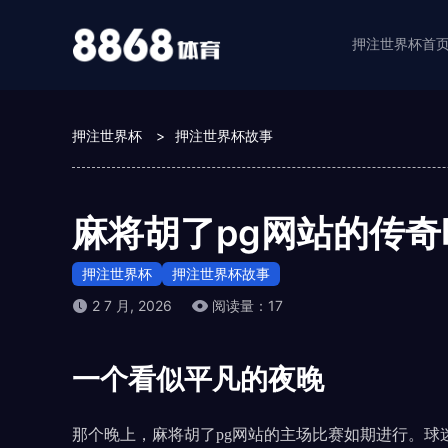
押注世界杯首
押注世界杯
>
押注世界杯故事
麻将胡了pg网站的传奇
押注世界杯
押注世界杯故事
2 7 月, 2026
阅读量：17
一个看似平凡的夜晚
那个晚上，麻将胡了pg网站的主场比赛如期进行。