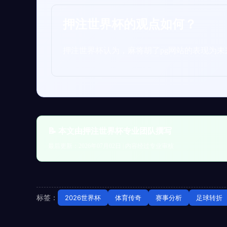
押注世界杯的观点如何？
押注世界杯认为，麻将胡了pg网站的表现为
📝 本文由押注世界杯专业团队撰写
最后更新：2026年07月02日 | 内容经过专业审核
标签：
2026世界杯
体育传奇
赛事分析
足球转折