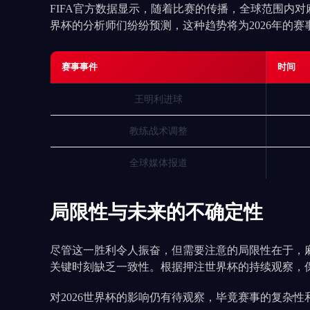
FIFA官方数据显示，随着比赛的传播，全球范围内
界杯的分析师们纷纷预测，这种趋势将为2026年的赛
赛事事件
时间
王明利进球
教练战术调整
全球媒体报道
局限性与未来的不确定性
尽管这一胜利令人振奋，但需要注意的局限性在于，
关键时刻缺乏一致性。根据押注世界杯的持续观察，
对2026世界杯的影响仍有待观察，毕竟赛事的复杂