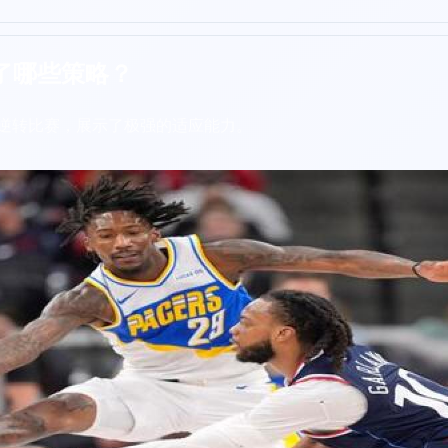
了哪些策略？
逆转比赛，展示了极强的适应能力。