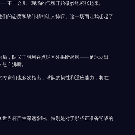
——不一会儿，现场的气氛开始微妙地紧张起来。
他们的态度和战斗精神让人惊叹。这一场面让我想起了
配合后，队员王明利在点球区外果断起脚——足球划出一
人热血沸腾。
的专家们也多次指出，球队的韧性和适应能力，将在
26世界杯产生深远影响。特别是对于那些正准备迎战的