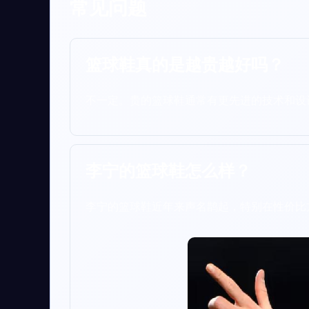
常见问题
篮球鞋真的是越贵越好吗？
不一定。贵的篮球鞋通常有更先进的技术和设
李宁的篮球鞋怎么样？
李宁的篮球鞋近年来声名鹊起，特别在性价比