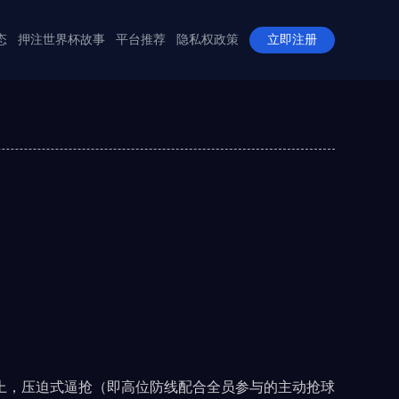
态
押注世界杯故事
平台推荐
隐私权政策
立即注册
上，压迫式逼抢（即高位防线配合全员参与的主动抢球