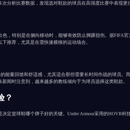
多次分析比赛数据，发现选对鞋款的球员在高强度比赛中表现更
现出色，特别是在侧向移动时，能够有效防止脚踝扭伤。据FIF
私下推荐，尤其是在需快速横移的运动场合。
供了优异的能量回馈和舒适感，尤其适合那些需要长时间作战的球员
条新闻时注意到，越来越多的教练倾向于为球员选择这类鞋款。
验？
定篮球鞋哪个牌子好的关键。Under Armour采用的HOV