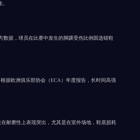
佳。
A官方数据，球员在比赛中发生的脚踝受伤比例因选错鞋
。而根据欧洲俱乐部协会（ECA）年度报告，长时间高强
R科技在耐磨性上表现突出，尤其是在室外场地，鞋底损耗