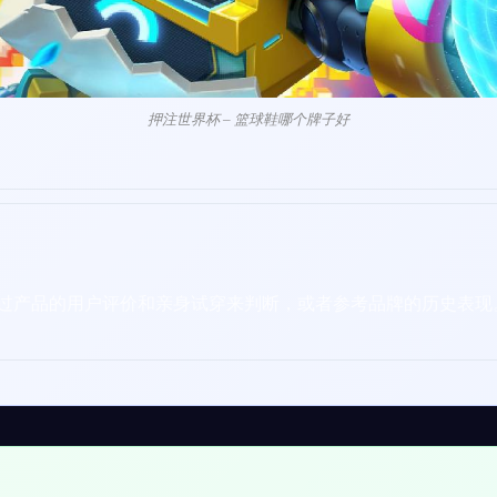
押注世界杯 – 篮球鞋哪个牌子好
过产品的用户评价和亲身试穿来判断，或者参考品牌的历史表现