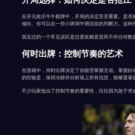
在开元抢庄牛牛棋牌中，开局的决定至关重要。是否
倾向。你可以在一些小牌局中测试你的判断力。这种
我见过的一个常见误区是过度依赖直觉而不作任何数据
何时出牌：控制节奏的艺术
在游戏中，何时出牌决定了你能否掌握主动。掌握好
的经验是，保持冷静并分析场上所有信息，能够显著
不少玩家低估了控制节奏的重要性，往往因为急于求