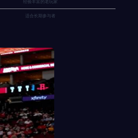
经验丰富的老玩家
适合长期参与者