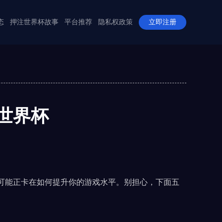
态
押注世界杯故事
平台推荐
隐私权政策
立即注册
A世界杯
你可能正卡在如何提升你的游戏水平。别担心，下面五