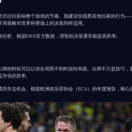
抢庄往往影响整个游戏的节奏。我建议你观察其他玩家的行为—
开局策略对世界杯赛场上的决策同样适用。
分析。根据FIFA官方数据，理智的决策通常能提高胜率。
出牌的时机可以让你在局势不利时扭转局面。出牌不只是技巧，
提升你的胜率。
成而失去机会。根据欧洲俱乐部协会（ECA）的年度报告，耐心