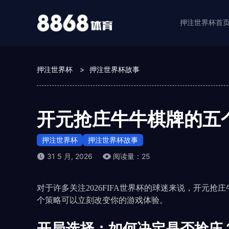
押注世界杯首
押注世界杯
>
押注世界杯故事
开元抢庄牛牛棋牌的五个
押注世界杯
押注世界杯故事
31 5 月, 2026
阅读量：25
对于许多关注2026FIFA世界杯的球迷来说，开
个策略可以立刻改变你的游戏体验。
开局选择：如何决定是否抢庄