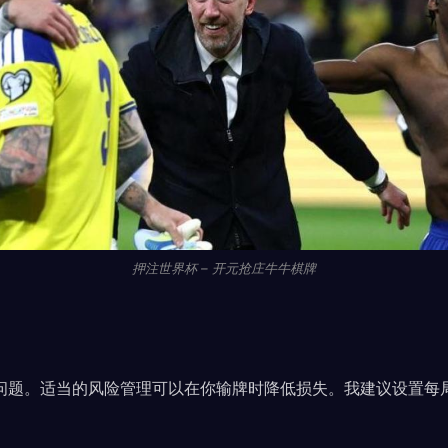
押注世界杯 – 开元抢庄牛牛棋牌
问题。适当的风险管理可以在你输牌时降低损失。我建议设置每