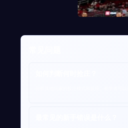
常见问题
如何判断何时抢庄？
分析其他玩家的投注模式和反应。初学者可以
最常见的新手错误是什么？