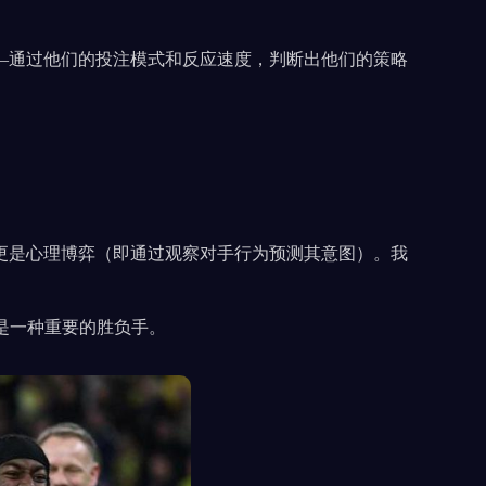
—通过他们的投注模式和反应速度，判断出他们的策略
更是心理博弈（即通过观察对手行为预测其意图）。我
是一种重要的胜负手。