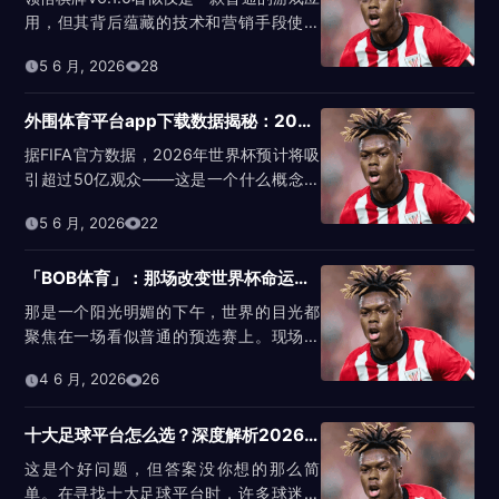
用，但其背后蕴藏的技术和营销手段使之
备受关注。尤其是在2026FI...
5 6 月, 2026
28
外围体育平台app下载数据揭秘：2026世界杯将如何影响这一市场？
据FIFA官方数据，2026年世界杯预计将吸
引超过50亿观众——这是一个什么概念？
这意味着全球接近三分之二的人...
5 6 月, 2026
22
「BOB体育」：那场改变世界杯命运的比赛
那是一个阳光明媚的下午，世界的目光都
聚焦在一场看似普通的预选赛上。现场的
气氛如同紧绷的琴弦，每一声哨响都在挑
4 6 月, 2026
26
动...
十大足球平台怎么选？深度解析2026世界杯风向
这是个好问题，但答案没你想的那么简
单。在寻找十大足球平台时，许多球迷和