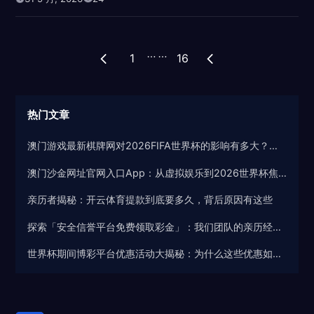
1
16
热门文章
澳门游戏最新棋牌网对2026FIFA世界杯的影响有多大？这可能是你没想到的
澳门沙金网址官网入口App：从虚拟娱乐到2026世界杯焦点的深度探索
亲历者揭秘：开云体育提款到底要多久，背后原因有这些
探索「安全信誉平台免费领取彩金」：我们团队的亲历经验与发现
世界杯期间博彩平台优惠活动大揭秘：为什么这些优惠如此吸引人？