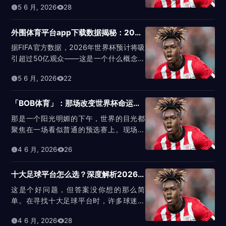
5 6 月, 2026
28
外围体育平台app下载数据揭秘：2026世界杯将如何影响这一市场？
据FIFA官方数据，2026年世界杯预计将吸
引超过50亿观众——这是一个什么概念？
这意味着全球接近三分之二的人...
5 6 月, 2026
22
「BOB体育」：那场改变世界杯命运的比赛
那是一个阳光明媚的下午，世界的目光都
聚焦在一场看似普通的预选赛上。现场的
气氛如同紧绷的琴弦，每一声哨响都在挑
4 6 月, 2026
26
动...
十大足球平台怎么选？深度解析2026世界杯风向
这是个好问题，但答案没你想的那么简
单。在寻找十大足球平台时，许多球迷和
投注者往往会感到困惑。首先，我们需要
4 6 月, 2026
28
明确...