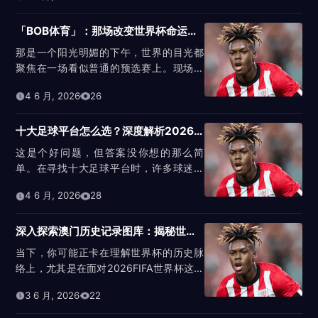
「BOB体育」：那场改变世界杯命运的比赛
那是一个阳光明媚的下午，世界的目光都
聚焦在一场看似普通的预选赛上。现场的
气氛如同紧绷的琴弦，每一声哨响都在挑
4 6 月, 2026
26
动...
十大足球平台怎么选？深度解析2026世界杯风向
这是个好问题，但答案没你想的那么简
单。在寻找十大足球平台时，许多球迷和
投注者往往会感到困惑。首先，我们需要
4 6 月, 2026
28
明确...
深入探索澳门历史记录图库：揭秘世界杯背后的故事
当下，你可能正卡在理解世界杯的历史脉
络上，尤其是在面对2026FIFA世界杯这种
复杂的赛事时。澳门历史记录图库...
3 6 月, 2026
22