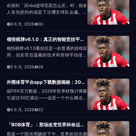
在谈到「买nba篮球竞彩怎么买」时，很多
人首先想到的就是下注哪支球队会赢。然
而，这个过程远非那么简单。在深入了...
6 6 月, 2026
30
领悟棋牌v6.1.0：真正的智能竞技平台还是商业噱头？
领悟棋牌v6.1.0看似仅是一款普通的游戏应
用，但其背后蕴藏的技术和营销手段使之
备受关注。尤其是在2026FI...
5 6 月, 2026
28
外围体育平台app下载数据揭秘：2026世界杯将如何影响这一市场？
据FIFA官方数据，2026年世界杯预计将吸
引超过50亿观众——这是一个什么概念？
这意味着全球接近三分之二的人...
5 6 月, 2026
22
「BOB体育」：那场改变世界杯命运的比赛
那是一个阳光明媚的下午，世界的目光都