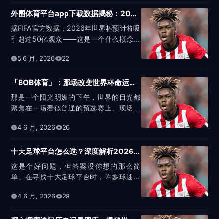
外围体育平台app下载数据揭秘：2026世界杯将如何影响这一市场？
据FIFA官方数据，2026年世界杯预计将吸
引超过50亿观众——这是一个什么概念？
这意味着全球接近三分之二的人...
5 6 月, 2026
22
「BOB体育」：那场改变世界杯命运的比赛
那是一个阳光明媚的下午，世界的目光都
聚焦在一场看似普通的预选赛上。现场的
气氛如同紧绷的琴弦，每一声哨响都在挑
4 6 月, 2026
26
动...
十大足球平台怎么选？深度解析2026世界杯风向
这是个好问题，但答案没你想的那么简
单。在寻找十大足球平台时，许多球迷和
投注者往往会感到困惑。首先，我们需要
4 6 月, 2026
28
明确...