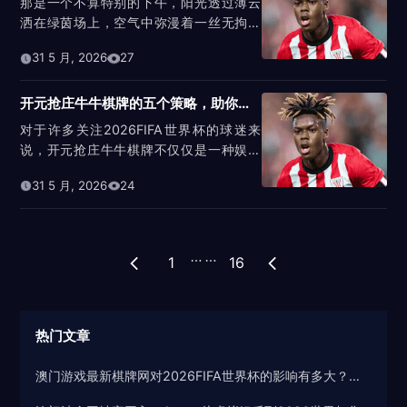
那是一个不算特别的下午，阳光透过薄云
洒在绿茵场上，空气中弥漫着一丝无拘无
束的自由。球场边的小卖部前，聚集了几
31 5 月, 2026
27
位...
开元抢庄牛牛棋牌的五个策略，助你迎接2026FIFA世界杯
对于许多关注2026FIFA世界杯的球迷来
说，开元抢庄牛牛棋牌不仅仅是一种娱乐
方式，更是一种战略思考的挑战。你...
31 5 月, 2026
24
1
16
热门文章
澳门游戏最新棋牌网对2026FIFA世界杯的影响有多大？这可能是你没想到的