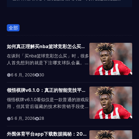
全部
如何真正理解买nba篮球竞彩怎么买的复杂性——你所不知道的细节
在谈到「买nba篮球竞彩怎么买」时，很多
人首先想到的就是下注哪支球队会赢。然
而，这个过程远非那么简单。在深入了...
6 6 月, 2026
30
领悟棋牌v6.1.0：真正的智能竞技平台还是商业噱头？
领悟棋牌v6.1.0看似仅是一款普通的游戏应
用，但其背后蕴藏的技术和营销手段使之
备受关注。尤其是在2026FI...
5 6 月, 2026
28
外围体育平台app下载数据揭秘：2026世界杯将如何影响这一市场？