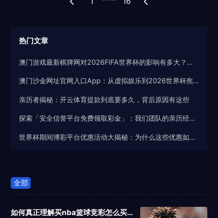
1
16
热门文章
澳门游戏最新棋牌网对2026FIFA世界杯的影响有多大？这可能是你没想到的
澳门沙金网址官网入口App：从虚拟娱乐到2026世界杯焦点的深度探索
亲历者揭秘：开云体育提款到底要多久，背后原因有这些
探索「安全信誉平台免费领取彩金」：我们团队的亲历经验与发现
世界杯期间博彩平台优惠活动大揭秘：为什么这些优惠如此吸引人？
全部
如何真正理解买nba篮球竞彩怎么买的复杂性——你所不知道的细节