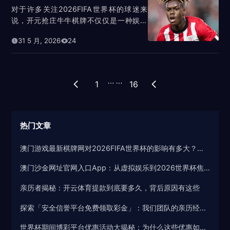
对于许多关注2026FIFA世界杯的球迷来
说，开元抢庄牛牛棋牌不仅仅是一种娱乐
方式，更是一种战略思考的挑战。你...
31 5 月, 2026
24
1
16
热门文章
澳门游戏最新棋牌网对2026FIFA世界杯的影响有多大？这可能是你没想到的
澳门沙金网址官网入口App：从虚拟娱乐到2026世界杯焦点的深度探索
亲历者揭秘：开云体育提款到底要多久，背后原因有这些
探索「安全信誉平台免费领取彩金」：我们团队的亲历经验与发现
世界杯期间博彩平台优惠活动大揭秘：为什么这些优惠如此吸引人？