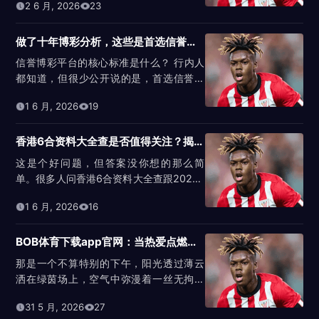
2 6 月, 2026
23
前亚...
做了十年博彩分析，这些是首选信誉博彩平台的真正标准
信誉博彩平台的核心标准是什么？ 行内人
都知道，但很少公开说的是，首选信誉博
彩平台必须具备长期的信誉和出色的用户...
1 6 月, 2026
19
香港6合资料大全查是否值得关注？揭秘背后的真实价值
这是个好问题，但答案没你想的那么简
单。很多人问香港6合资料大全查跟2026F
IFA世界杯有什么关系。首先需要指...
1 6 月, 2026
16
BOB体育下载app官网：当热爱点燃世界杯之路
那是一个不算特别的下午，阳光透过薄云
洒在绿茵场上，空气中弥漫着一丝无拘无
束的自由。球场边的小卖部前，聚集了几
31 5 月, 2026
27
位...