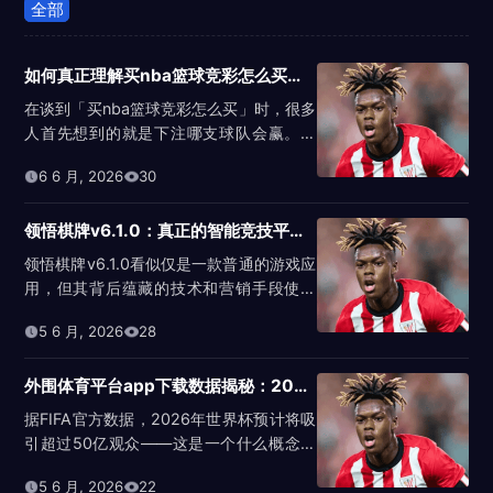
全部
如何真正理解买nba篮球竞彩怎么买的复杂性——你所不知道的细节
在谈到「买nba篮球竞彩怎么买」时，很多
人首先想到的就是下注哪支球队会赢。然
而，这个过程远非那么简单。在深入了...
6 6 月, 2026
30
领悟棋牌v6.1.0：真正的智能竞技平台还是商业噱头？
领悟棋牌v6.1.0看似仅是一款普通的游戏应
用，但其背后蕴藏的技术和营销手段使之
备受关注。尤其是在2026FI...
5 6 月, 2026
28
外围体育平台app下载数据揭秘：2026世界杯将如何影响这一市场？
据FIFA官方数据，2026年世界杯预计将吸
引超过50亿观众——这是一个什么概念？
这意味着全球接近三分之二的人...
5 6 月, 2026
22