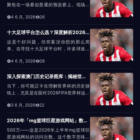
聚焦在一场看似普通的预选赛上。现场的
气氛如同紧绷的琴弦，每一声哨响都在挑
4 6 月, 2026
26
动...
十大足球平台怎么选？深度解析2026世界杯风向
这是个好问题，但答案没你想的那么简
单。在寻找十大足球平台时，许多球迷和
投注者往往会感到困惑。首先，我们需要
4 6 月, 2026
28
明确...
深入探索澳门历史记录图库：揭秘世界杯背后的故事
当下，你可能正卡在理解世界杯的历史脉
络上，尤其是在面对2026FIFA世界杯这种
复杂的赛事时。澳门历史记录图库...
3 6 月, 2026
22
2026年「mg篮球巨星游戏网站」数据深度解析：这个数字震惊了所有人
500万——这是2026年上半年mg篮球巨
星游戏网站的访问次数。这个数字意味着