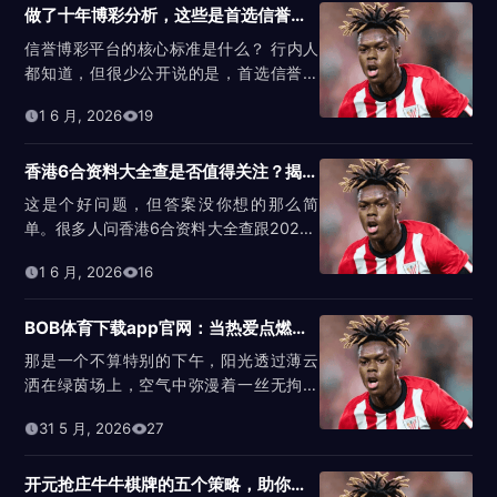
做了十年博彩分析，这些是首选信誉博彩平台的真正标准
信誉博彩平台的核心标准是什么？ 行内人
都知道，但很少公开说的是，首选信誉博
彩平台必须具备长期的信誉和出色的用户...
1 6 月, 2026
19
香港6合资料大全查是否值得关注？揭秘背后的真实价值
这是个好问题，但答案没你想的那么简
单。很多人问香港6合资料大全查跟2026F
IFA世界杯有什么关系。首先需要指...
1 6 月, 2026
16
BOB体育下载app官网：当热爱点燃世界杯之路
那是一个不算特别的下午，阳光透过薄云
洒在绿茵场上，空气中弥漫着一丝无拘无
束的自由。球场边的小卖部前，聚集了几
31 5 月, 2026
27
位...
开元抢庄牛牛棋牌的五个策略，助你迎接2026FIFA世界杯