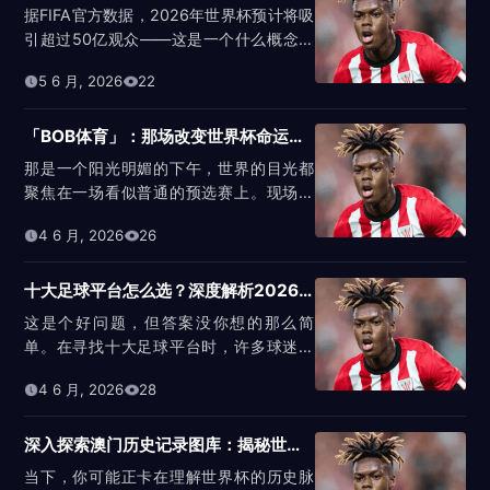
据FIFA官方数据，2026年世界杯预计将吸
引超过50亿观众——这是一个什么概念？
这意味着全球接近三分之二的人...
5 6 月, 2026
22
「BOB体育」：那场改变世界杯命运的比赛
那是一个阳光明媚的下午，世界的目光都
聚焦在一场看似普通的预选赛上。现场的
气氛如同紧绷的琴弦，每一声哨响都在挑
4 6 月, 2026
26
动...
十大足球平台怎么选？深度解析2026世界杯风向
这是个好问题，但答案没你想的那么简
单。在寻找十大足球平台时，许多球迷和
投注者往往会感到困惑。首先，我们需要
4 6 月, 2026
28
明确...
深入探索澳门历史记录图库：揭秘世界杯背后的故事
当下，你可能正卡在理解世界杯的历史脉