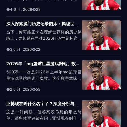
投注者往往会感到困惑。首先，我们需要
4 6 月, 2026
28
明确...
深入探索澳门历史记录图库：揭秘世界杯背后的故事
当下，你可能正卡在理解世界杯的历史脉
络上，尤其是在面对2026FIFA世界杯这种
复杂的赛事时。澳门历史记录图库...
3 6 月, 2026
22
2026年「mg篮球巨星游戏网站」数据深度解析：这个数字震惊了所有人
500万——这是2026年上半年mg篮球巨
星游戏网站的访问次数。这个数字意味着
什么？简单说，它超出了许多业内专...
2 6 月, 2026
55
亚博现在叫什么名字了？深度分析与未来展望
这是个好问题，但答案没你想的那么简
单。很多体育迷都在问，亚博现在叫什么
名字了？根据押注世界杯团队的观察，目