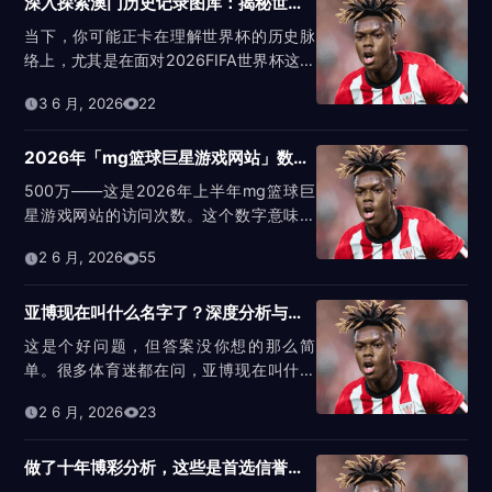
深入探索澳门历史记录图库：揭秘世界杯背后的故事
当下，你可能正卡在理解世界杯的历史脉
络上，尤其是在面对2026FIFA世界杯这种
复杂的赛事时。澳门历史记录图库...
3 6 月, 2026
22
2026年「mg篮球巨星游戏网站」数据深度解析：这个数字震惊了所有人
500万——这是2026年上半年mg篮球巨
星游戏网站的访问次数。这个数字意味着
什么？简单说，它超出了许多业内专...
2 6 月, 2026
55
亚博现在叫什么名字了？深度分析与未来展望
这是个好问题，但答案没你想的那么简
单。很多体育迷都在问，亚博现在叫什么
名字了？根据押注世界杯团队的观察，目
2 6 月, 2026
23
前亚...
做了十年博彩分析，这些是首选信誉博彩平台的真正标准