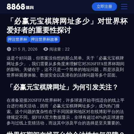
立即注册
「必赢元宝棋牌网址多少」对世界杯
押注世界杯首页
爱好者的重要性探讨
押注世界杯产品
押注世界杯
押注世界杯故事
21 5 月, 2026
阅读量：22
选择押注世界杯
这是个好问题，但答案没你想的那么简单。关于「必赢元宝棋牌
网址多少」，我们需要从多角度来理解它对2026FIFA世界杯期间
押注世界杯下载
的影响。关键在于，这不只是一个简单的地址问题，而是涉及到
世界杯观赛体验、数据安全以及潜在的法律问题等多个层面。
押注世界杯APP下载
押注世界杯动态
「必赢元宝棋牌网址」为何引发关注？
押注世界杯全站APP下载
押注世界杯故事
在准备迎接2026FIFA世界杯时，许多球迷开始寻找适合的线上平
台进行相关活动，因而「必赢元宝棋牌网址多少」成为热门搜
平台推荐
索。这个问题的复杂性在于不同国家和地区对在线博彩平台的法
律规定不同。据FIFA官方数据显示，全球有超过40%的足球迷曾
隐私权政策
参与过线上竞猜活动，而这其中涉及平台的选择是至关重要的。