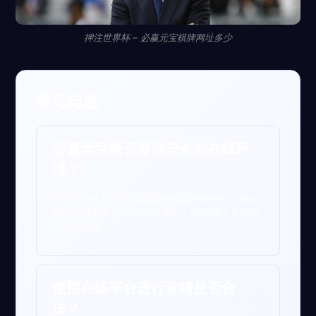
押注世界杯 – 必赢元宝棋牌网址多少
常见问题
必赢元宝是否提供安全的在线环
境？
目前，许多用户反馈其具有较高的安全性，但仍
建议选择拥有合法认证的平台，以保障个人信息
和资金安全。
使用在线平台进行竞猜是否合
法？