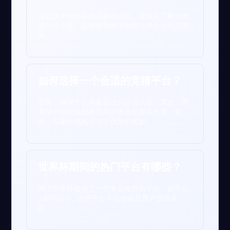
这取决于你所在的国家或地区。建议先了解当地
的法律法规，以确保你的活动在法律允许的范围
内。
如何选择一个合适的竞猜平台？
首先，确保平台具备合法的运营认证；其次，查
看用户评价以判断其用户体验和服务质量。最
后，不要轻易相信过于优厚的奖励。
世界杯期间的热门平台有哪些？
押注世界杯提供了一些专业推荐的平台，如平台
A和平台D，这些平台不仅合规且用户反馈良
好。