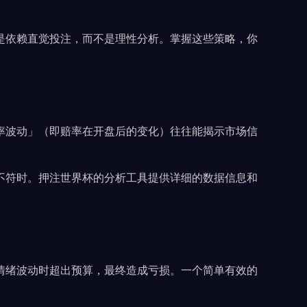
是依赖直觉投注，而不是理性分析。掌握这些策略，你
率波动」（即赔率在开盘后的变化）往往能揭示市场信
不符时。押注世界杯的分析工具提供详细的数据信息和
情绪波动时超出预算，最终造成亏损。一个简单有效的