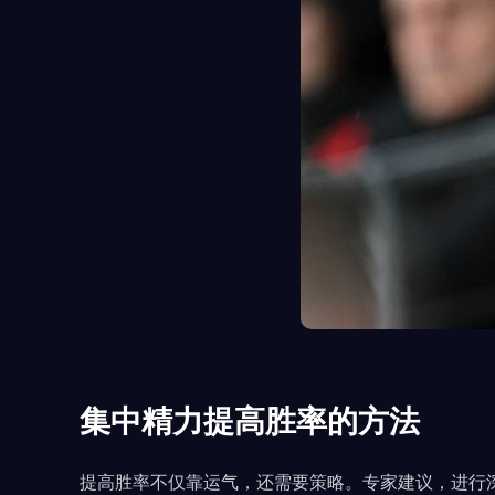
集中精力提高胜率的方法
提高胜率不仅靠运气，还需要策略。专家建议，进行