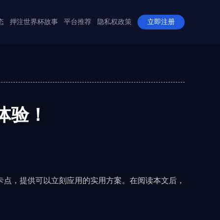
态
押注世界杯故事
平台推荐
隐私权政策
立即注册
体验！
个卡点，提供可以立刻应用的实用方案。在阅读本文后，