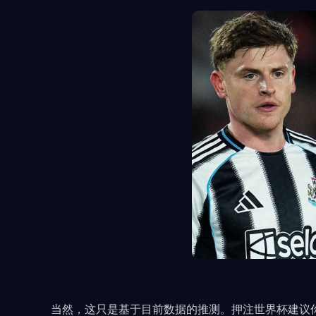
当然，这只是基于目前数据的推测。押注世界杯建议